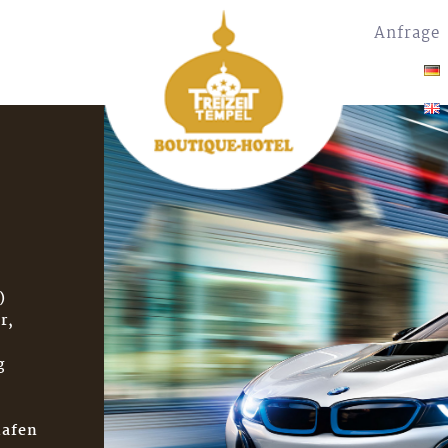
Anfrage
)
r,
g
hafen