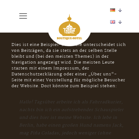
Dies ist eine Beispiel-Seite. Sie unterscheidet sich
von Beiträgen, da sie stets an der selben Stelle
bleibt und (bei den meisten Themes) in der
Navigation angezeigt wird. Die meisten Leute
starten mit einem Impressum, der
Datenschutzerklärung oder einer „Über uns“-
Seite mit einer Vorstellung für mögliche Besucher
der Website. Dort könnte zum Beispiel stehen:
Hallo! Tagsüber arbeite ich als Fahrradkurier,
nachts bin ich ein aufstrebender Schauspieler
und dies hier ist meine Website. Ich lebe in
Berlin, habe einen großen Hund namens Jack,
mag Piña Coladas, jedoch weniger (ohne