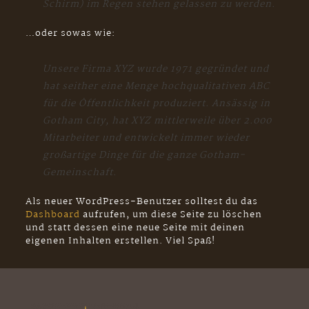
Schirm) im Regen stehen gelassen zu werden.
…oder sowas wie:
Unsere Firma XYZ wurde 1971 gegründet und
hat seither eine Menge hochqualitativen ABC
für die Öffentlichkeit produziert. Ansässig in
Gotham City, hat XYZ mittlerweile über 2.000
Mitarbeiter und entwickelt immer wieder
großartige Dinge für die ganze Gotham-
Gemeinschaft.
Als neuer WordPress-Benutzer solltest du das
Dashboard
aufrufen, um diese Seite zu löschen
und statt dessen eine neue Seite mit deinen
eigenen Inhalten erstellen. Viel Spaß!